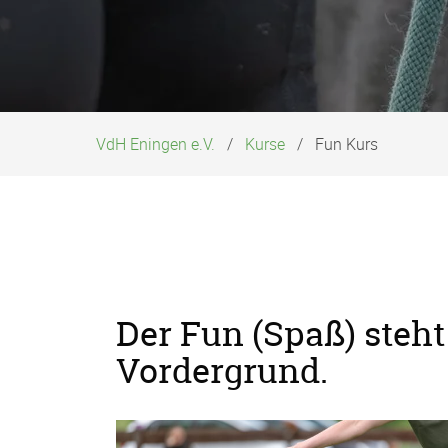
VdH Eningen e.V.
Kurse
Fun Kurs
Der Fun (Spaß) steht
Vordergrund.