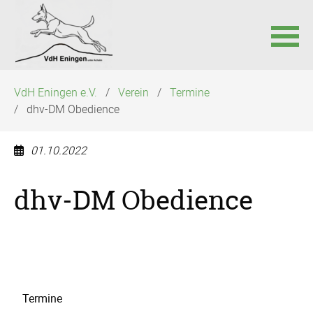
Navigation
VdH Eningen e.V.
Verein
Termine
überspringen
dhv-DM Obedience
01.10.2022
dhv-DM Obedience
Navigation
Termine
überspringen