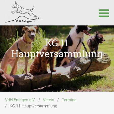
Navigation
überspringen
KG 11
Hauptversammlung
VdH Eningen e.V.
Verein
Termine
KG 11 Hauptversammlung