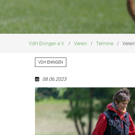
VdH Eningen e.V.
Verein
Termine
Verei
VDH ENINGEN
08.06.2023
Vereinsprüfung
Gebrauchshundesport